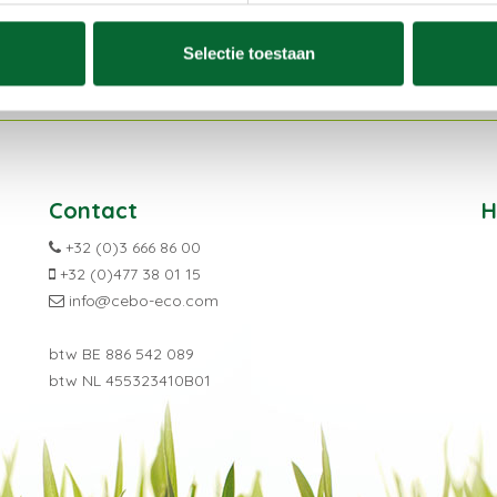
Selectie toestaan
Contact
H
+32 (0)3 666 86 00
+32 (0)477 38 01 15
info@cebo-eco.com
btw BE
886 542 089
btw NL
455323410B01