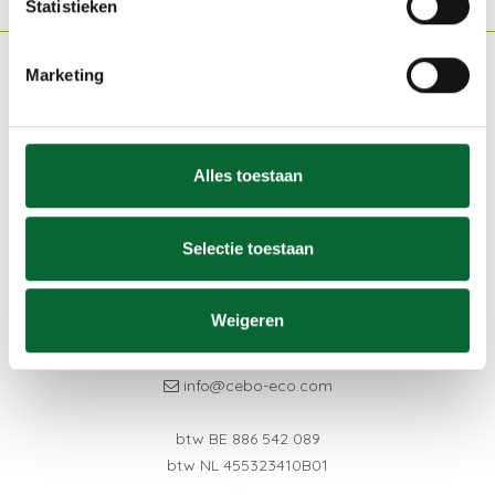
Statistieken
Marketing
Cebo-Eco
Bareelstraat 66
Alles toestaan
2920 Kalmthout (belgium)
bekijkopgooglemaps
Selectie toestaan
Contact
Weigeren
+32 (0)3 666 86 00
+32 (0)477 38 01 15
info@cebo-eco.com
btw BE
886 542 089
btw NL
455323410B01