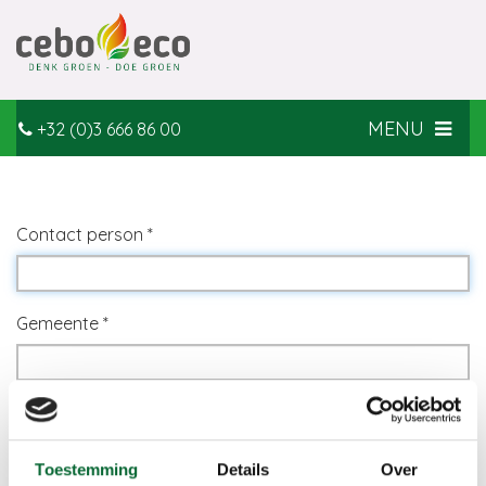
MENU
+32 (0)3 666 86 00
Contact person *
Gemeente *
Telephone *
Toestemming
Details
Over