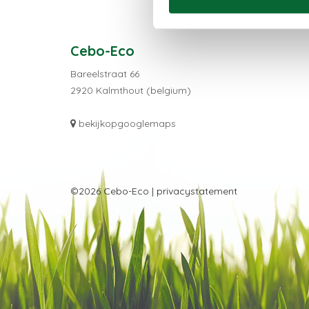
Cebo-Eco
Bareelstraat 66
2920 Kalmthout (belgium)
bekijkopgooglemaps
©2026 Cebo-Eco |
privacystatement