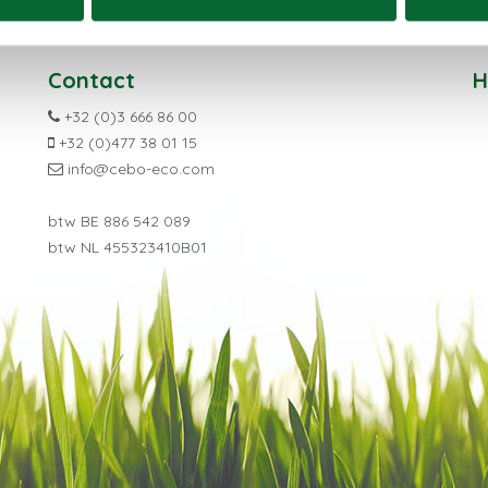
Contact
H
+32 (0)3 666 86 00
+32 (0)477 38 01 15
info@cebo-eco.com
btw BE
886 542 089
btw NL
455323410B01